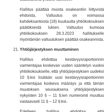
Hallitus päättää muista osakeantiin liittyvistä
ehdoista. Valtuutus on voimassa
kahdeksantoista (18) kuukautta yhtiökokouksen
päätöksestä lukien. Valtuutus kumoaa
yhtiökokouksen 28.3.2023 hallitukselle
myöntämän valtuutuksen päättää osakeannista.
Yhtiöjärjestyksen muuttaminen
Hallitus ehdottaa kestävyysraportoinnin
varmentajaa koskevan uuden sääntelyn vuoksi
yhtiökokoukselle, että yhtiöjärjestyksen uudeksi
10 §:ksi lisätään uusi kestävyysraportoinnin
varmentajaa koskeva määräys ja että tämän
muutoksen seurauksena yhtiöjärjestyksen
nykyisten 10 § – 11 §:ien numerointi muuttuu
vastaavasti 11 § – 12 §:ksi.
Edelleen hallitus ehdottaa, että