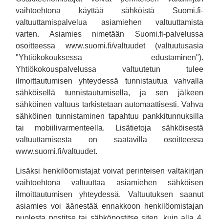
vaihtoehtona käyttää sähköistä Suomi.fi-
valtuuttamispalvelua asiamiehen valtuuttamista
varten. Asiamies nimetään Suomi.fi-palvelussa
osoitteessa www.suomi.fi/valtuudet (valtuutusasia
"Yhtiökokouksessa edustaminen").
Yhtiökokouspalvelussa valtuutetun tulee
ilmoittautumisen yhteydessä tunnistautua vahvalla
sähköisellä tunnistautumisella, ja sen jälkeen
sähköinen valtuus tarkistetaan automaattisesti. Vahva
sähköinen tunnistaminen tapahtuu pankkitunnuksilla
tai mobiilivarmenteella. Lisätietoja sähköisestä
valtuuttamisesta on saatavilla osoitteessa
www.suomi.fi/valtuudet.
Lisäksi henkilöomistajat voivat perinteisen valtakirjan
vaihtoehtona valtuuttaa asiamiehen sähköisen
ilmoittautumisen yhteydessä. Valtuutuksen saanut
asiamies voi äänestää ennakkoon henkilöomistajan
puolesta postitse tai sähköpostitse siten, kuin alla 4.