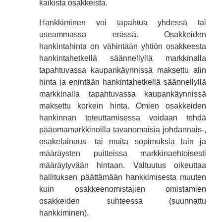
kaikista osakkeista.
Hankkiminen voi tapahtua yhdessä tai
useammassa erässä. Osakkeiden
hankintahinta on vähintään yhtiön osakkeesta
hankintahetkellä säännellyllä markkinalla
tapahtuvassa kaupankäynnissä maksettu alin
hinta ja enintään hankintahetkellä säännellyllä
markkinalla tapahtuvassa kaupankäynnissä
maksettu korkein hinta. Omien osakkeiden
hankinnan toteuttamisessa voidaan tehdä
pääomamarkkinoilla tavanomaisia johdannais-,
osakelainaus- tai muita sopimuksia lain ja
määräysten puitteissa markkinaehtoisesti
määräytyvään hintaan. Valtuutus oikeuttaa
hallituksen päättämään hankkimisesta muuten
kuin osakkeenomistajien omistamien
osakkeiden suhteessa (suunnattu
hankkiminen).