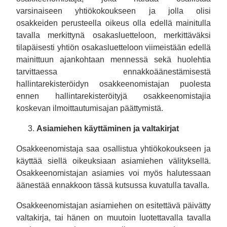
varsinaiseen yhtiökokoukseen ja jolla olisi
osakkeiden perusteella oikeus olla edellä mainitulla
tavalla merkittynä osakasluetteloon, merkittäväksi
tilapäisesti yhtiön osakasluetteloon viimeistään edellä
mainittuun ajankohtaan mennessä sekä huolehtia
tarvittaessa ennakkoäänestämisestä
hallintarekisteröidyn osakkeenomistajan puolesta
ennen hallintarekisteröityjä osakkeenomistajia
koskevan ilmoittautumisajan päättymistä.
Asiamiehen käyttäminen ja valtakirjat
Osakkeenomistaja saa osallistua yhtiökokoukseen ja
käyttää siellä oikeuksiaan asiamiehen välityksellä.
Osakkeenomistajan asiamies voi myös halutessaan
äänestää ennakkoon tässä kutsussa kuvatulla tavalla.
Osakkeenomistajan asiamiehen on esitettävä päivätty
valtakirja, tai hänen on muutoin luotettavalla tavalla