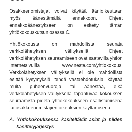
Osakkeenomistajat voivat käyttää äänioikeuttaan
myös äänestämällä ennakkoon. Ohjeet
ennakkoäänestykseen on esitetty tämän
yhtiökokouskutsun osassa C.
Yhtiökokousta on mahdollista seurata
verkkolähetyksen välityksellä. Ohjeet
verkkolähetyksen seuraamiseen ovat saatavilla yhtiön
internetsivuilla www.neste.com/yhtiokokous.
Verkkolähetyksen välityksellä ei ole mahdollista
esittää kysymyksiä, tehdä vastaehdotuksia, käyttää
muita puheenvuoroja tai äänestää, eikä
verkkolähetyksen välityksellä tapahtuvaa kokouksen
seuraamista pidetä yhtiökokoukseen osallistumisena
tai osakkeenomistajien oikeuksien käyttämisenä.
A. Yhtiökokouksessa käsiteltävät asiat ja niiden
käsittelyjärjestys