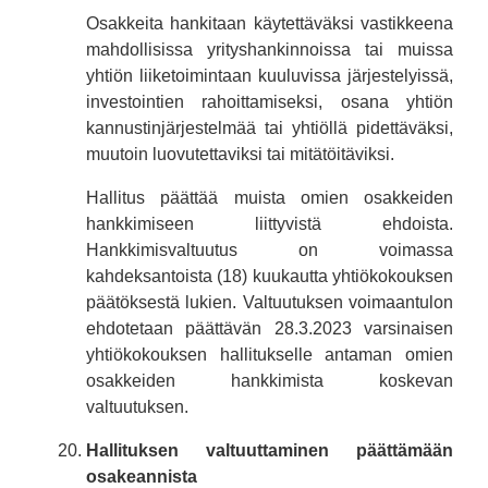
Osakkeita hankitaan käytettäväksi vastikkeena
mahdollisissa yrityshankinnoissa tai muissa
yhtiön liiketoimintaan kuuluvissa järjestelyissä,
investointien rahoittamiseksi, osana yhtiön
kannustinjärjestelmää tai yhtiöllä pidettäväksi,
muutoin luovutettaviksi tai mitätöitäviksi.
Hallitus päättää muista omien osakkeiden
hankkimiseen liittyvistä ehdoista.
Hankkimisvaltuutus on voimassa
kahdeksantoista (18) kuukautta yhtiökokouksen
päätöksestä lukien. Valtuutuksen voimaantulon
ehdotetaan päättävän 28.3.2023 varsinaisen
yhtiökokouksen hallitukselle antaman omien
osakkeiden hankkimista koskevan
valtuutuksen.
Hallituksen valtuuttaminen päättämään
osakeannista