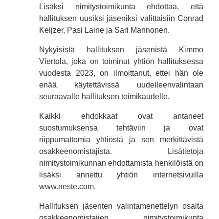
Lisäksi nimitystoimikunta ehdottaa, että
hallituksen uusiksi jäseniksi valittaisiin Conrad
Keijzer, Pasi Laine ja Sari Mannonen.
Nykyisistä hallituksen jäsenistä Kimmo
Viertola, joka on toiminut yhtiön hallituksessa
vuodesta 2023, on ilmoittanut, ettei hän ole
enää käytettävissä uudelleenvalintaan
seuraavalle hallituksen toimikaudelle.
Kaikki ehdokkaat ovat antaneet
suostumuksensa tehtäviin ja ovat
riippumattomia yhtiöstä ja sen merkittävistä
osakkeenomistajista. Lisätietoja
nimitystoimikunnan ehdottamista henkilöistä on
lisäksi annettu yhtiön internetsivuilla
www.neste.com.
Hallituksen jäsenten valintamenettelyn osalta
osakkeenomistajien nimitystoimikunta