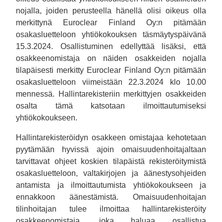
nojalla, joiden perusteella hänellä olisi oikeus olla
merkittynä Euroclear Finland Oy:n pitämään
osakasluetteloon yhtiökokouksen täsmäytyspäivänä
15.3.2024. Osallistuminen edellyttää lisäksi, että
osakkeenomistaja on näiden osakkeiden nojalla
tilapäisesti merkitty Euroclear Finland Oy:n pitämään
osakasluetteloon viimeistään 22.3.2024 klo 10.00
mennessä. Hallintarekisteriin merkittyjen osakkeiden
osalta tämä katsotaan ilmoittautumiseksi
yhtiökokoukseen.
Hallintarekisteröidyn osakkeen omistajaa kehotetaan
pyytämään hyvissä ajoin omaisuudenhoitajaltaan
tarvittavat ohjeet koskien tilapäistä rekisteröitymistä
osakasluetteloon, valtakirjojen ja äänestysohjeiden
antamista ja ilmoittautumista yhtiökokoukseen ja
ennakkoon äänestämistä. Omaisuudenhoitajan
tilinhoitajan tulee ilmoittaa hallintarekisteröity
osakkeenomistaja, joka haluaa osallistua