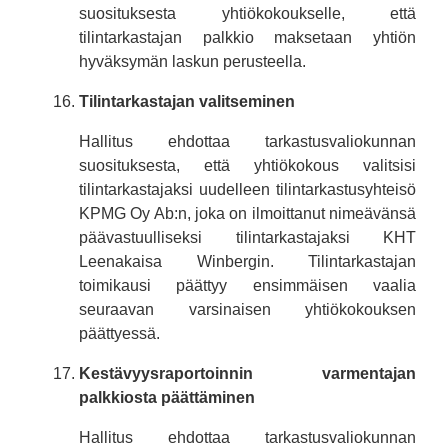
suosituksesta yhtiökokoukselle, että
tilintarkastajan palkkio maksetaan yhtiön
hyväksymän laskun perusteella.
Tilintarkastajan valitseminen
Hallitus ehdottaa tarkastusvaliokunnan
suosituksesta, että yhtiökokous valitsisi
tilintarkastajaksi uudelleen tilintarkastusyhteisö
KPMG Oy Ab:n, joka on ilmoittanut nimeävänsä
päävastuulliseksi tilintarkastajaksi KHT
Leenakaisa Winbergin. Tilintarkastajan
toimikausi päättyy ensimmäisen vaalia
seuraavan varsinaisen yhtiökokouksen
päättyessä.
Kestävyysraportoinnin varmentajan
palkkiosta päättäminen
Hallitus ehdottaa tarkastusvaliokunnan