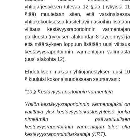
yhtiöjärjestyksen tulevaa 12 §:ää (nykyistä 11
§:ää) muutetaan siten, että varsinaisessa
yhtiökokouksessa käsiteltäviin asioihin lisätään
viittaus kestävyysraportoinnin varmentajan
palkkiosta (nykyisen alakohdan 8 täydennys) ja
että määräyksen loppuun lisätään uusi viittaus
kestävyysraportoinnin varmentajan valinnasta
(uusi alakohta 12).
Ehdotuksen mukaan yhtiöjärjestyksen uusi 10
§ kuuluisi kokonaisuudessaan seuraavasti:
"10 § Kestävyysraportoinnin varmentaja
Yhtiön kestävyysraportoinnin varmentajaksi on
valittava yksi kestävyystarkastusyhteisö, jonka
nimeämän päävastuullisen
kestävyysraportoinnin varmentajan tulee olla
kestävyysraportointitarkastaja (KRT).