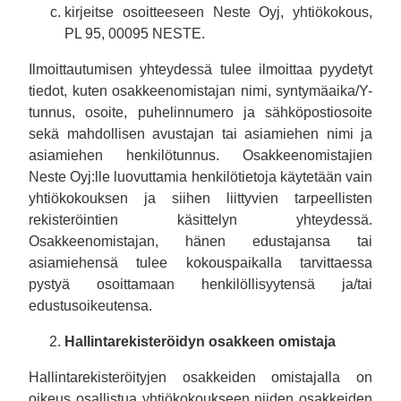
kirjeitse osoitteeseen Neste Oyj, yhtiökokous,
PL 95, 00095 NESTE.
Ilmoittautumisen yhteydessä tulee ilmoittaa pyydetyt
tiedot, kuten osakkeenomistajan nimi, syntymäaika/Y-
tunnus, osoite, puhelinnumero ja sähköpostiosoite
sekä mahdollisen avustajan tai asiamiehen nimi ja
asiamiehen henkilötunnus. Osakkeenomistajien
Neste Oyj:lle luovuttamia henkilötietoja käytetään vain
yhtiökokouksen ja siihen liittyvien tarpeellisten
rekisteröintien käsittelyn yhteydessä.
Osakkeenomistajan, hänen edustajansa tai
asiamiehensä tulee kokouspaikalla tarvittaessa
pystyä osoittamaan henkilöllisyytensä ja/tai
edustusoikeutensa.
Hallintarekisteröidyn osakkeen omistaja
Hallintarekisteröityjen osakkeiden omistajalla on
oikeus osallistua yhtiökokoukseen niiden osakkeiden