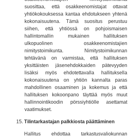
suosittaa, että osakkeenomistajat ottavat
yhtiökokouksessa kantaa ehdotukseen yhtenä
kokonaisuutena. Tämä suositus perustuu
siihen, että yhtiössä on pohjoismaisen
hallintomallin mukainen hallituksen
ulkopuolinen osakkeenomistajien
nimitystoimikunta. Nimitystoimikunnan
tehtävänä on varmistaa, että hallituksen
yksittäisten jäsenehdokkaiden pätevyyden
lisäksi myös ehdotettavalla hallituksella
kokonaisuutena on yhtiön kannalta paras
mahdollinen osaaminen ja kokemus ja että
hallituksen kokoonpano täyttää myös muut
hallinnointikoodin pörssiyhtiölle asettamat
vaatimukset.
Tilintarkastajan palkkiosta päättäminen
Hallitus ehdottaa tarkastusvaliokunnan