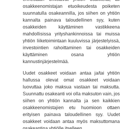
osakkeenomistajan etuoikeudesta poiketen
suunnatulla osakeannilla, jos siihen on yhtiön
kannalta painava taloudellinen syy, kuten
osakkeiden käyttäminen vastikkeena
mahdollisissa yrityshankinnoissa tai muissa
yhtiön liiketoimintaan kuuluvissa järjestelyissä,
investointien rahoittaminen tai osakkeiden
käyttäminen osana yhtiön
kannustinjärjestelmää.
Uudet osakkeet voidaan antaa ja/tai yhtiön
hallussa olevat omat osakkeet voidaan
luovuttaa joko maksua vastaan tai maksutta.
Suunnattu osakeanti voi olla maksuton vain, jos
siihen on yhtiön kannalta ja sen kaikkien
osakkeenomistajien etu huomioon ottaen
erityisen painava taloudellinen syy. Uudet
osakkeet voidaan antaa myös maksuttomana
osakeantina yhtiölle itselleen.