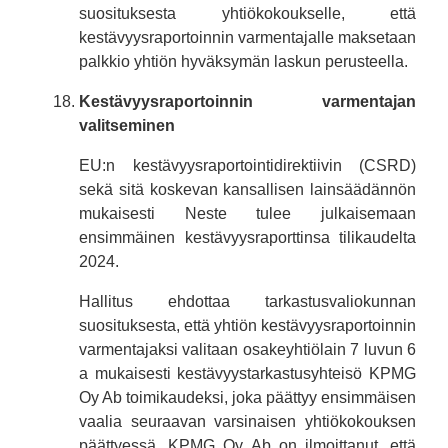
suosituksesta yhtiökokoukselle, että
kestävyysraportoinnin varmentajalle maksetaan
palkkio yhtiön hyväksymän laskun perusteella.
Kestävyysraportoinnin varmentajan
valitseminen
EU:n kestävyysraportointidirektiivin (CSRD)
sekä sitä koskevan kansallisen lainsäädännön
mukaisesti Neste tulee julkaisemaan
ensimmäinen kestävyysraporttinsa tilikaudelta
2024.
Hallitus ehdottaa tarkastusvaliokunnan
suosituksesta, että yhtiön kestävyysraportoinnin
varmentajaksi valitaan osakeyhtiölain 7 luvun 6
a mukaisesti kestävyystarkastusyhteisö KPMG
Oy Ab toimikaudeksi, joka päättyy ensimmäisen
vaalia seuraavan varsinaisen yhtiökokouksen
päättyessä. KPMG Oy Ab on ilmoittanut, että