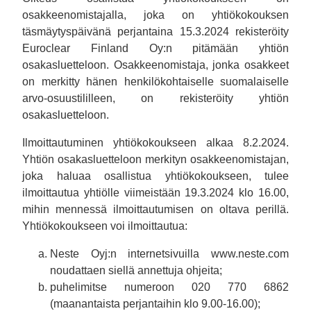
osakkeenomistajalla, joka on yhtiökokouksen
täsmäytyspäivänä perjantaina 15.3.2024 rekisteröity
Euroclear Finland Oy:n pitämään yhtiön
osakasluetteloon. Osakkeenomistaja, jonka osakkeet
on merkitty hänen henkilökohtaiselle suomalaiselle
arvo-osuustililleen, on rekisteröity yhtiön
osakasluetteloon.
Ilmoittautuminen yhtiökokoukseen alkaa 8.2.2024.
Yhtiön osakasluetteloon merkityn osakkeenomistajan,
joka haluaa osallistua yhtiökokoukseen, tulee
ilmoittautua yhtiölle viimeistään 19.3.2024 klo 16.00,
mihin mennessä ilmoittautumisen on oltava perillä.
Yhtiökokoukseen voi ilmoittautua:
Neste Oyj:n internetsivuilla www.neste.com
noudattaen siellä annettuja ohjeita;
puhelimitse numeroon 020 770 6862
(maanantaista perjantaihin klo 9.00-16.00);