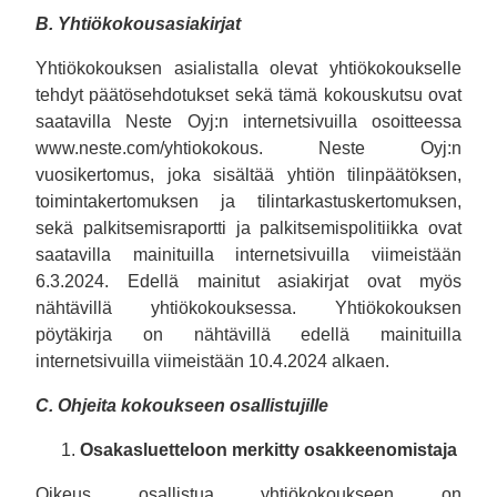
B. Yhtiökokousasiakirjat
Yhtiökokouksen asialistalla olevat yhtiökokoukselle
tehdyt päätösehdotukset sekä tämä kokouskutsu ovat
saatavilla Neste Oyj:n internetsivuilla osoitteessa
www.neste.com/yhtiokokous. Neste Oyj:n
vuosikertomus, joka sisältää yhtiön tilinpäätöksen,
toimintakertomuksen ja tilintarkastuskertomuksen,
sekä palkitsemisraportti ja palkitsemispolitiikka ovat
saatavilla mainituilla internetsivuilla viimeistään
6.3.2024. Edellä mainitut asiakirjat ovat myös
nähtävillä yhtiökokouksessa. Yhtiökokouksen
pöytäkirja on nähtävillä edellä mainituilla
internetsivuilla viimeistään 10.4.2024 alkaen.
C. Ohjeita kokoukseen osallistujille
Osakasluetteloon merkitty osakkeenomistaja
Oikeus osallistua yhtiökokoukseen on