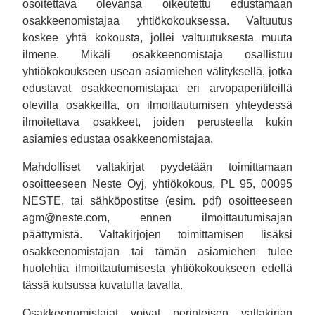
osoitettava olevansa oikeutettu edustamaan
osakkeenomistajaa yhtiökokouksessa. Valtuutus
koskee yhtä kokousta, jollei valtuutuksesta muuta
ilmene. Mikäli osakkeenomistaja osallistuu
yhtiökokoukseen usean asiamiehen välityksellä, jotka
edustavat osakkeenomistajaa eri arvopaperitileillä
olevilla osakkeilla, on ilmoittautumisen yhteydessä
ilmoitettava osakkeet, joiden perusteella kukin
asiamies edustaa osakkeenomistajaa.
Mahdolliset valtakirjat pyydetään toimittamaan
osoitteeseen Neste Oyj, yhtiökokous, PL 95, 00095
NESTE, tai sähköpostitse (esim. pdf) osoitteeseen
agm@neste.com, ennen ilmoittautumisajan
päättymistä. Valtakirjojen toimittamisen lisäksi
osakkeenomistajan tai tämän asiamiehen tulee
huolehtia ilmoittautumisesta yhtiökokoukseen edellä
tässä kutsussa kuvatulla tavalla.
Osakkeenomistajat voivat perinteisen valtakirjan