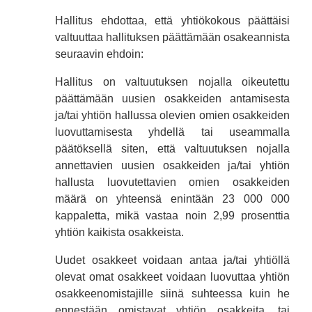
Hallitus ehdottaa, että yhtiökokous päättäisi
valtuuttaa hallituksen päättämään osakeannista
seuraavin ehdoin:
Hallitus on valtuutuksen nojalla oikeutettu
päättämään uusien osakkeiden antamisesta
ja/tai yhtiön hallussa olevien omien osakkeiden
luovuttamisesta yhdellä tai useammalla
päätöksellä siten, että valtuutuksen nojalla
annettavien uusien osakkeiden ja/tai yhtiön
hallusta luovutettavien omien osakkeiden
määrä on yhteensä enintään 23 000 000
kappaletta, mikä vastaa noin 2,99 prosenttia
yhtiön kaikista osakkeista.
Uudet osakkeet voidaan antaa ja/tai yhtiöllä
olevat omat osakkeet voidaan luovuttaa yhtiön
osakkeenomistajille siinä suhteessa kuin he
ennestään omistavat yhtiön osakkeita, tai