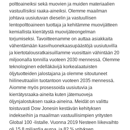
polttoaineiksi sekä muovien ja muiden materiaalien
vastuullisiksi raaka-aineiksi. Olemme maailman
johtava uusiutuvan dieselin ja vastuullisen
lentopolttoaineen tuottaja ja kehitämme muovijätteen
kemiallista kierrätystä muovijäteongelman
torjumiseksi. Tavoitteenamme on auttaa asiakkaita
vähentämään kasvihuonekaasupäästöjä uusiutuvilla
ja kiertotalousratkaisuillamme vuosittain vähintään 20
miljoonalla tonnilla vuoteen 2030 mennessä. Olemme
teknologinen edelläkävijä korkealaatuisten
öljytuotteiden jalostajana ja olemme sitoutuneet
hiilineutraaliin tuotantoon vuoteen 2035 mennessä.
Aiomme myös prosessoida uusiutuvia ja
kierrätysraaka-aineita kuten jätemuoveja
öljynjalostuksen raaka-aineina. Meidät on valittu
toistuvasti Dow Jonesin kestävän kehityksen
indekseihin ja maailman vastuullisimpien yritysten
Global 100 -listalle. Vuonna 2019 Nesteen liikevaihto
oli 15,8 miljardia euroa, ja 82 % yrityksen